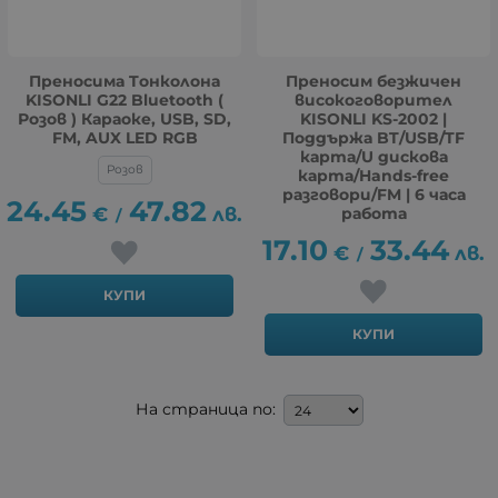
Преносима Tонколона
Преносим безжичен
KISONLI G22 Bluetooth (
високоговорител
Розов ) Караоке, USB, SD,
KISONLI KS-2002 |
FM, AUX LED RGB
Поддържа BT/USB/TF
карта/U дискова
Розов
карта/Hands-free
разговори/FM | 6 часа
24.45
47.82
€
лв.
работа
/
17.10
33.44
€
лв.
/
КУПИ
КУПИ
На страница по: