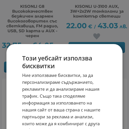
KISONLI G8
KISONLI U-3100 AUX,
Висококачествен
3W+2x2W тонколони за
безжичен алармен
компютър светещи
високоговорител със
22.00
43.03
светкавица, FM радио,
€
лв.
/
USB, SD карта и AUX -
черен
32.75
64.05
€
лв.
/
КУПИ
Този уебсайт използва
бисквитки
КУПИ
Ние използваме бисквитки, за да
персонализираме съдържанието,
рекламите и да анализираме нашия
трафик. Също така споделяме
информация за използването на
нашия сайт от ваша страна с нашите
партньори за реклама и анализи,
които може да я комбинират с друга