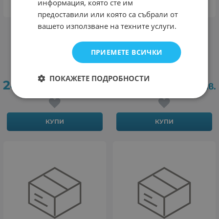
информация, която сте им
предоставили или която са събрали от
вашето използване на техните услуги.
Преносима Tонколона
Преносима Tонколона
KISONLI G22 Bluetooth
KISONLI G22, Bluetooth
(Черен) Караоке, USB,
(Бял) Караоке, USB, SD,
ПРИЕМЕТЕ ВСИЧКИ
SD, FM, AUX LED RGB
FM, AUX LED RGB
Черен
Бял
ПОКАЖЕТЕ ПОДРОБНОСТИ
24.45
47.82
24.45
47.82
€
лв.
€
лв.
/
/
КУПИ
КУПИ