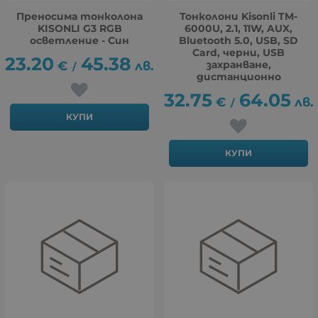
Преносима тонколона
Тонколони Kisonli TM-
KISONLI G3 RGB
6000U, 2.1, 11W, AUX,
осветление - Син
Bluetooth 5.0, USB, SD
Card, черни, USB
23.20
45.38
€
лв.
захранване,
/
дистанционно
32.75
64.05
€
лв.
/
КУПИ
КУПИ