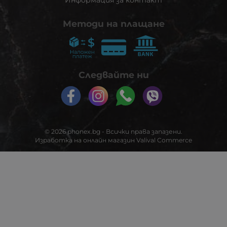
Методи на плащане
Следвайте ни
© 2026
phonex.bg
- Всички права запазени.
Изработка на онлайн магазин
Valival Commerce