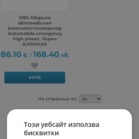
S19S Авариен
автомобилен
комплект+компресор
Automobile emergency
high power, Черен
8,000mAh
86.10
168.40
€
лв.
/
КУПИ
На страница по:
Този уебсайт използва
бисквитки