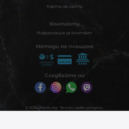
Карта на сайта
Контакти
Информация за контакт
Методи на плащане
Следвайте ни
© 2026
phonex.bg
- Всички права запазени.
Изработка на онлайн магазин
Valival Commerce