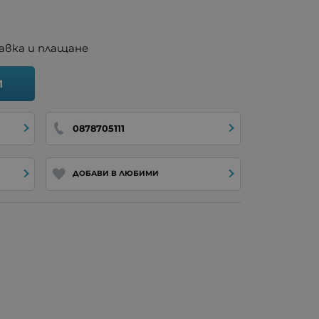
авка и плащане
И
0878705111
ДОБАВИ В ЛЮБИМИ