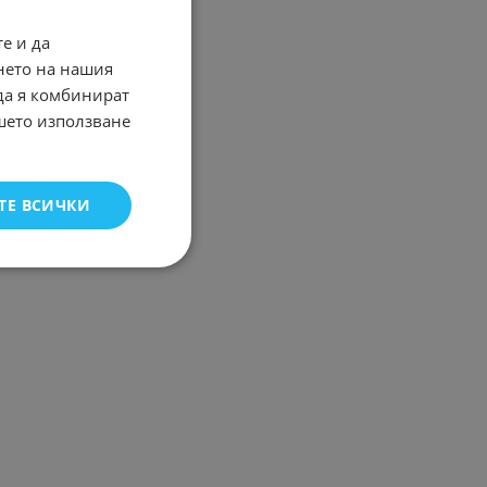
е и да
нето на нашия
 да я комбинират
ашето използване
ТЕ ВСИЧКИ