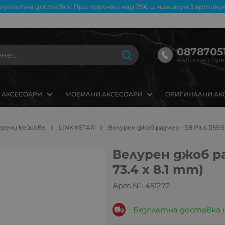
езплатна доставка! При поръчки над 75€ и минимум 3 артикул
08787051
Работно Време
 АКСЕСОАРИ
МОБИЛНИ АКСЕСОАРИ
ОРИГИНАЛНИ АК
урени кейсове
LINK✮STAR
Велурен джоб размер - S8 Plus (159.5 
Велурен джоб раз
73.4 x 8.1 mm)
Арт.№:
451272
Безплатна доставка 