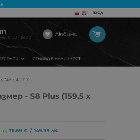
а.
ВХОД
11
Любими
 : 9:00 - 18:00
СЕСОАРИ
ОТНОВО В НАЛИЧНОСТ
x 73.4 x 8.1 mm)
мер - S8 Plus (159.5 x
над
76.69
€
/
149.99
лв.