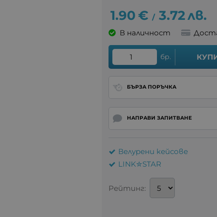
1.90
€
3.72
лв.
/
В наличност
Дост
бр.
КУП
БЪРЗА ПОРЪЧКА
НАПРАВИ ЗАПИТВАНЕ
Велурени кейсове
LINK✮STAR
Рейтинг: