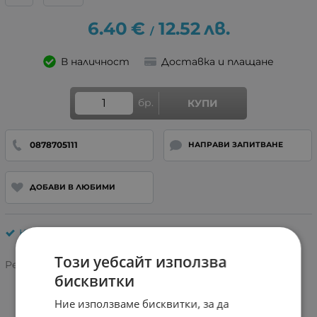
6.40
€
12.52
лв.
/
В наличност
Доставка и плащане
бр.
КУПИ
0878705111
НАПРАВИ ЗАПИТВАНЕ
ДОБАВИ В ЛЮБИМИ
Кабели за GSM
Този уебсайт използва
Рейтинг:
бисквитки
Ние използваме бисквитки, за да