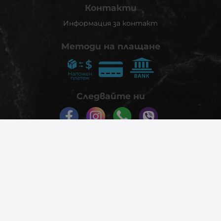
Контакти
Информация за контакт
Методи на плащане
Следвайте ни
© 2026
phonex.bg
- Всички права запазени.
Изработка на онлайн магазин
Valival Commerce