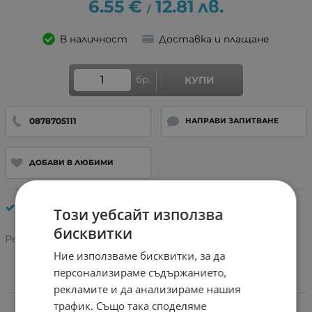
6.55
€
12.81
лв.
/
В наличност
Доставка и плащане
бр.
КУПИ
0878705111
НАПРАВИ ЗАПИТВАНЕ
ДОБАВИ В ЛЮБИМИ
Кабели за GSM
Този уебсайт използва
бисквитки
Рейтинг:
Ние използваме бисквитки, за да
персонализираме съдържанието,
рекламите и да анализираме нашия
Характеристики
трафик. Също така споделяме