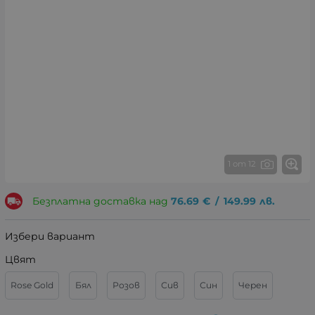
1 от 12
Безплатна доставка над
76.69
€
/
149.99
лв.
Избери вариант
Цвят
Rose Gold
Бял
Розов
Сив
Син
Черен