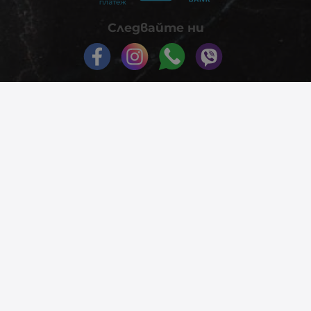
Следвайте ни
© 2026
phonex.bg
- Всички права запазени.
Изработка на онлайн магазин
Valival Commerce