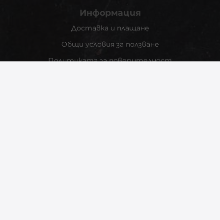
Информация
Доставка и плащане
Общи условия за ползване
Политиката за поверителност
Политика за използване на бисквитки
При възникване на спор, свързан с покупка онлайн,
можете да ползвате сайта ОРС
Вашите права
Отказ от сделка
За Нас
Контакти
Карта на сайта
Контакти