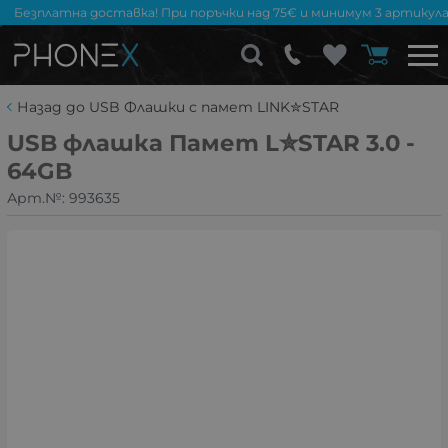
Безплатна доставка! При поръчки над 75€ и минимум 3 артикула
Назад до USB Флашки с памет LINK✮STAR
USB флашка Памет L✮STAR 3.0 -
64GB
Арт.№:
993635