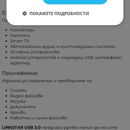
системи
Съвместимост
ПОКАЖЕТЕ ПОДРОБНОСТИ
Подходяща за:
Компютри
Лаптопи
Smart TV
Автомобилни аудио и мултимедийни системи
Windows устройства
Android устройства с подходящ USB интерфейс/
адаптер
Приложение
Идеална за съхранение и прехвърляне на:
Снимки
Видео файлове
Музика
Документи
Архиви
Работни и лични файлове
LINKSTAR USB 3.0
предлага удобен начин да носите