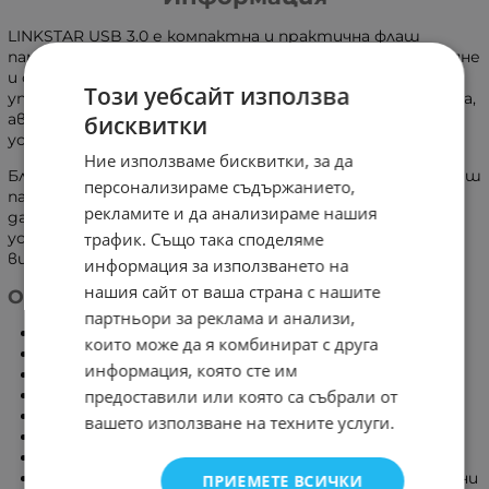
LINKSTAR USB 3.0 е компактна и практична флаш
памет, предназначена за бързо съхранение, прехвърляне
и споделяне на файлове. Подходяща е за ежедневна
Този уебсайт използва
употреба с компютри, лаптопи, Smart TV устройства,
автомобилни мултимедии и други съвместими
бисквитки
устройства с USB порт.
Ние използваме бисквитки, за да
Благодарение на интерфейса
USB 3.0 SuperSpeed
, флаш
персонализираме съдържанието,
паметта осигурява значително по-бърз трансфер на
рекламите и да анализираме нашия
данни в сравнение със стандартните USB 2.0
трафик. Също така споделяме
устройства. Подходяща е за прехвърляне на снимки,
видеоклипове, музика, документи и други файлове.
информация за използването на
нашия сайт от ваша страна с нашите
Основни характеристики
партньори за реклама и анализи,
Интерфейс:
USB 3.0 SuperSpeed
които може да я комбинират с друга
Високоскоростен трансфер на данни
информация, която сте им
Скорост на четене:
до 150 MB/s
*
предоставили или която са събрали от
Plug & Play – не изисква допълнителен софтуер
Компактен и лек дизайн
вашето използване на техните услуги.
Здрав и устойчив корпус
Лесна за пренасяне и ежедневна употреба
Съвместима с различни устройства и операционни
ПРИЕМЕТЕ ВСИЧКИ