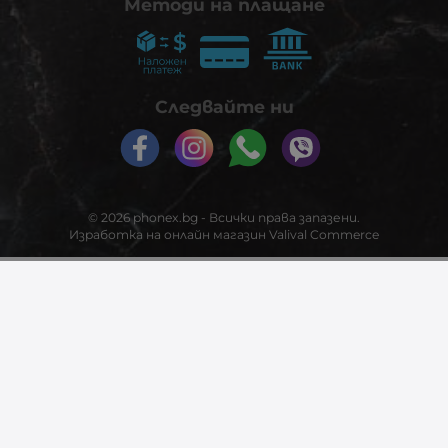
Методи на плащане
Следвайте ни
© 2026
phonex.bg
- Всички права запазени.
Изработка на онлайн магазин
Valival Commerce