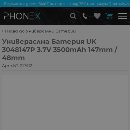
Безплатна доставка! При поръчки над 75€ и минимум 3 артикула
Назад до Универсални Батерии
Универаслна Батерия UK
3048147P 3.7V 3500mAh 147mm /
48mm
Арт.№:
217412