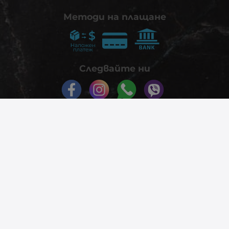
Методи на плащане
Следвайте ни
© 2026
phonex.bg
- Всички права запазени.
Изработка на онлайн магазин
Valival Commerce