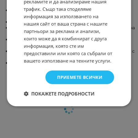
рекламите и да анализираме нашия
на звука
трафик. Също така споделяме
Той е съместим с компютри и преносими
информация за използването на
компютри
Уникален интелигентен дизайн
нашия сайт от ваша страна с нашите
Връзка 3.5MM аудио жак честотен диапазон изходна
партньори за реклама и анализи,
мощност от 3 40Hz-20KHz
които може да я комбинират с друга
Съотношението сигнал / шум е повече от 75 dB
канал 2.2 USB захранващ режим
информация, която сте им
Разширеното съхранение не поддържа пластмаса с
предоставили или която са събрали от
1 обвивка
вашето използване на техните услуги.
Тегло на кутията 0.1 (KG)
ПРИЕМЕТЕ ВСИЧКИ
ПОКАЖЕТЕ ПОДРОБНОСТИ