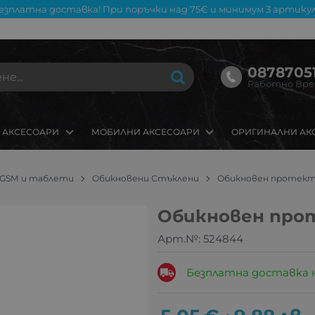
езплатна доставка! При поръчки над 75€ и минимум 3 артикул
08787051
Работно Време
 АКСЕСОАРИ
МОБИЛНИ АКСЕСОАРИ
ОРИГИНАЛНИ АК
 GSM и таблети
Обикновени Стъклени
Обикновен протекто
Обикновен прот
Арт.№:
524844
Безплатна доставка 