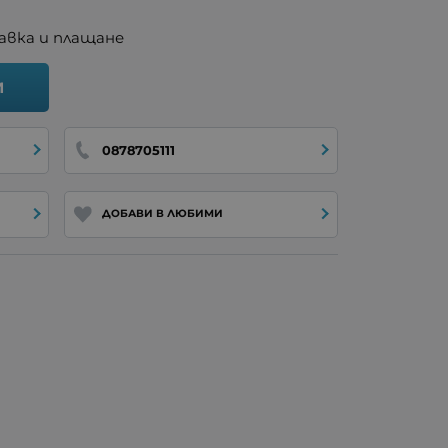
авка и плащане
И
0878705111
ДОБАВИ В ЛЮБИМИ