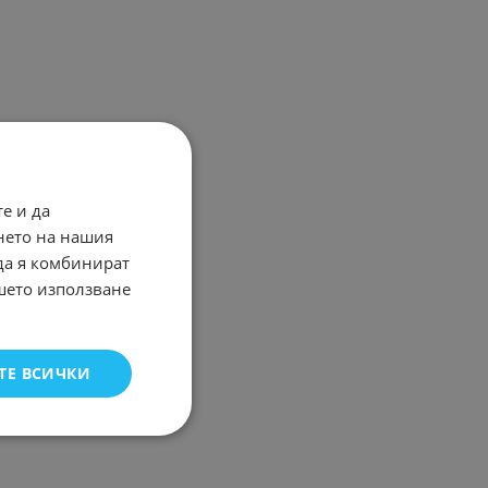
е и да
нето на нашия
 да я комбинират
ашето използване
ТЕ ВСИЧКИ