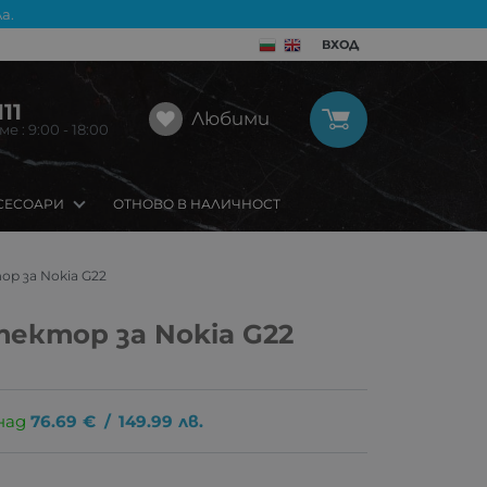
а.
ВХОД
11
Любими
 : 9:00 - 18:00
СЕСОАРИ
ОТНОВО В НАЛИЧНОСТ
р за Nokia G22
ектор за Nokia G22
над
76.69
€
/
149.99
лв.