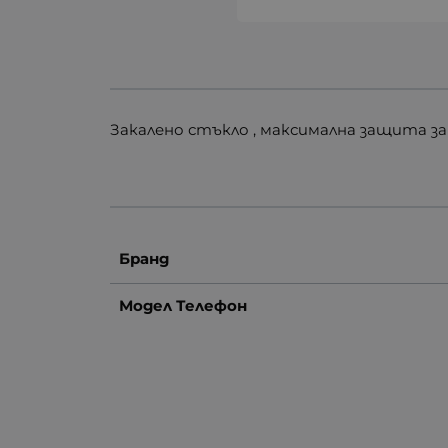
Закалено стъкло , максимална защита з
Бранд
Модел Телефон