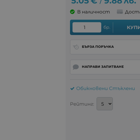
5.05
€
9.88
лв.
/
В наличност
Дост
бр.
КУП
БЪРЗА ПОРЪЧКА
НАПРАВИ ЗАПИТВАНЕ
Обикновени Стъклени
Рейтинг: