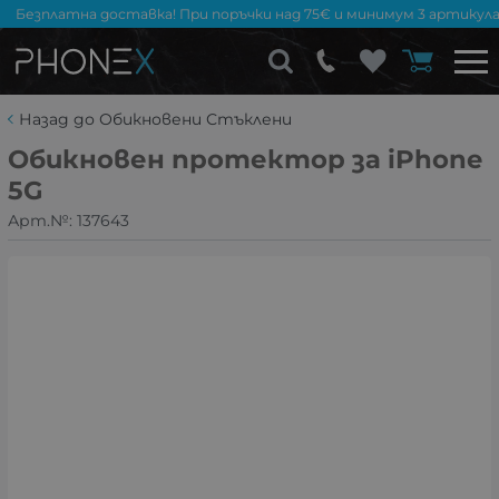
Безплатна доставка! При поръчки над 75€ и минимум 3 артикула
Назад до Обикновени Стъклени
Обикновен протектор за iPhone
5G
Арт.№:
137643