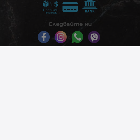
Следвайте ни
© 2026
phonex.bg
- Всички права запазени.
Изработка на онлайн магазин
Valival Commerce