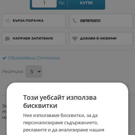
бр.
КУПИ
0878705111
БЪРЗА ПОРЪЧКА
НАПРАВИ ЗАПИТВАНЕ
ДОБАВИ В ЛЮБИМИ
Обикновени Стъклени
Рейтинг:
Информация
Този уебсайт използва
бисквитки
Закалено стъкло , максимална защита за вашият
телефон. ??зключително устойчиво на удар и
Ние използваме бисквитки, за да
надраскване, без балончета.
персонализираме съдържанието,
рекламите и да анализираме нашия