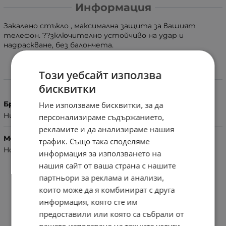
Информация
Закалено стъкло , максимална защита за вашият
телефон. ??зключително устойчиво на удар и
надраскване, без балончета.
Този уебсайт използва
Характеристики
бисквитки
Бранд
Ние използваме бисквитки, за да
Huawei
персонализираме съдържанието,
рекламите и да анализираме нашия
Модел Телефон
трафик. Също така споделяме
Honor 10 Lite
информация за използването на
нашия сайт от ваша страна с нашите
партньори за реклама и анализи,
които може да я комбинират с друга
информация, която сте им
предоставили или която са събрали от