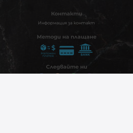
Контакти
Информация за контакт
Методи на плащане
Следвайте ни
© 2026
phonex.bg
- Всички права запазени.
Изработка на онлайн магазин
Valival Commerce