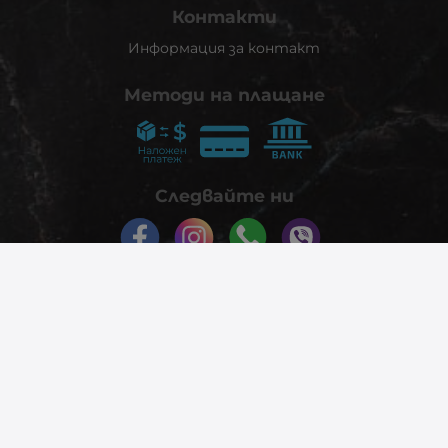
Контакти
Информация за контакт
Методи на плащане
Следвайте ни
© 2026
phonex.bg
- Всички права запазени.
Изработка на онлайн магазин
Valival Commerce