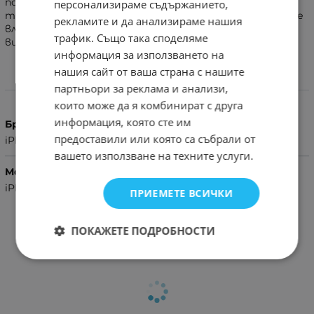
покритие - от край до край, следвайки извивките на
персонализираме съдържанието,
телефона.Устойчив на надрасквания и наранявания. Не
рекламите и да анализираме нашия
влияе на качеството на дисплея и не намалява
трафик. Също така споделяме
видимостта
информация за използването на
нашия сайт от ваша страна с нашите
Характеристики
партньори за реклама и анализи,
които може да я комбинират с друга
информация, която сте им
Бранд
предоставили или която са събрали от
iPhone
вашето използване на техните услуги.
Модел Телефон
iPhone 15,iPhone 16
ПРИЕМЕТЕ ВСИЧКИ
ПОКАЖЕТЕ ПОДРОБНОСТИ