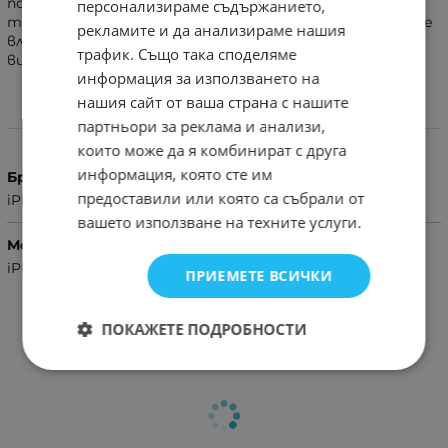
покритие - от край до край, следвайки извивките на
персонализираме съдържанието,
телефона.Устойчив на надрасквания и наранявания. Не
рекламите и да анализираме нашия
влияе на качеството на дисплея и не намалява
трафик. Също така споделяме
видимостта
информация за използването на
нашия сайт от ваша страна с нашите
Характеристики
партньори за реклама и анализи,
които може да я комбинират с друга
информация, която сте им
Бранд
предоставили или която са събрали от
iPhone
вашето използване на техните услуги.
Модел Телефон
iPhone 12,iPhone 12 Pro
ПРИЕМЕТЕ ВСИЧКИ
ПОКАЖЕТЕ ПОДРОБНОСТИ