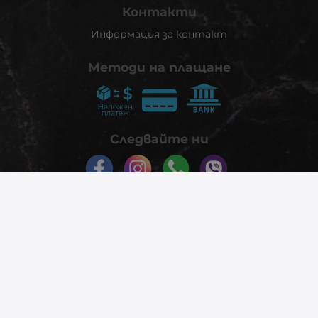
Контакти
Информация за контакт
Методи на плащане
Следвайте ни
© 2026
phonex.bg
- Всички права запазени.
Изработка на онлайн магазин
Valival Commerce