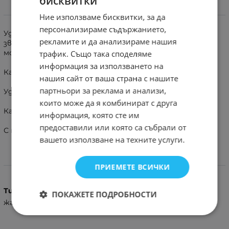
бисквитки
Информация
Ние използваме бисквитки, за да
персонализираме съдържанието,
Удобни и стилни тапи - леки и с приятен, балансиран
рекламите и да анализираме нашия
звук, идеални за МР3 плейъри и дори за смартфони, и
могат да се използват като hands-free устройство.
трафик. Също така споделяме
информация за използването на
Качествен кабел, който не се оплита лесно.
нашия сайт от ваша страна с нашите
партньори за реклама и анализи,
Удобни силиконови накрайници
които може да я комбинират с друга
Кабелът е с 3,5-милиметров жак
информация, която сте им
предоставили или която са събрали от
С микрофон.
вашето използване на техните услуги.
Характеристики
ПРИЕМЕТЕ ВСИЧКИ
Тип
ПОКАЖЕТЕ ПОДРОБНОСТИ
жак 3.5мм