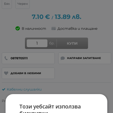
Бял
Черен
7.10
€
13.89
лв.
/
В наличност
Доставка и плащане
бр.
КУПИ
0878705111
НАПРАВИ ЗАПИТВАНЕ
ДОБАВИ В ЛЮБИМИ
Кабелни слушалки
Рейтинг:
Този уебсайт използва