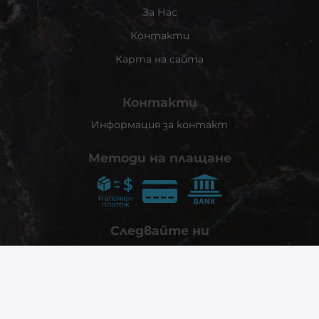
За Нас
Контакти
Карта на сайта
Контакти
Информация за контакт
Методи на плащане
Следвайте ни
© 2026
phonex.bg
- Всички права запазени.