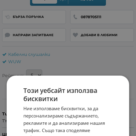
0878705111
БЪРЗА ПОРЪЧКА
НАПРАВИ ЗАПИТВАНЕ
ДОБАВИ В ЛЮБИМИ
Кабелни слушалки
WUW
Рейтинг:
Този уебсайт използва
бисквитки
Характеристики
Ние използваме бисквитки, за да
Тип
персонализираме съдържанието,
TYPE - C
рекламите и да анализираме нашия
трафик. Също така споделяме
Цвят