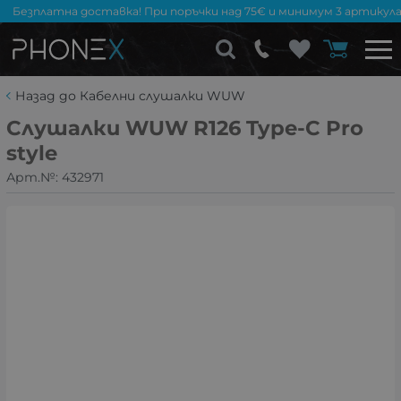
Безплатна доставка! При поръчки над 75€ и минимум 3 артикула
Назад до Кабелни слушалки WUW
Слушалки WUW R126 Type-C Pro
style
Арт.№:
432971