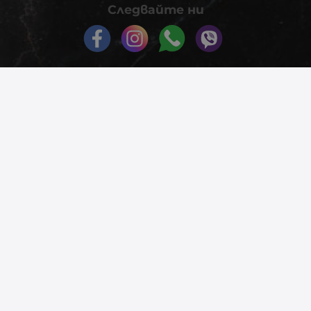
Следвайте ни
© 2026
phonex.bg
- Всички права запазени.
Изработка на онлайн магазин
Valival Commerce