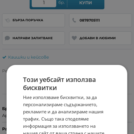
бр.
КУПИ
0878705111
БЪРЗА ПОРЪЧКА
НАПРАВИ ЗАПИТВАНЕ
ДОБАВИ В ЛЮБИМИ
Каишки и кейсове
Рейтинг:
Този уебсайт използва
бисквитки
Характеристики
Ние използваме бисквитки, за да
персонализираме съдържанието,
Бранд
рекламите и да анализираме нашия
Apple
трафик. Също така споделяме
информация за използването на
Размер
нашия сайт от ваша страна с нашите