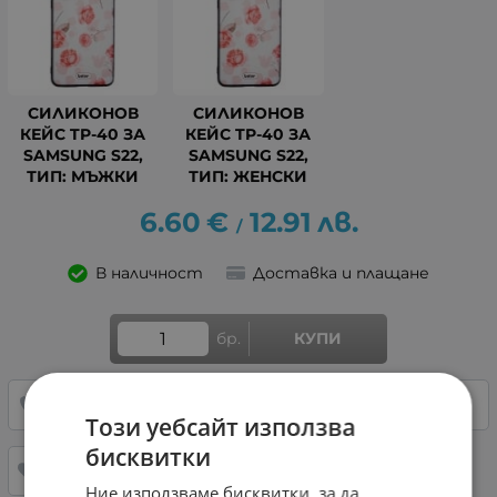
СИЛИКОНОВ
СИЛИКОНОВ
КЕЙС TP-40 ЗА
КЕЙС TP-40 ЗА
SAMSUNG S22,
SAMSUNG S22,
ТИП: МЪЖКИ
ТИП: ЖЕНСКИ
6.60
€
12.91
лв.
/
В наличност
Доставка и плащане
бр.
КУПИ
0878705111
НАПРАВИ ЗАПИТВАНЕ
Този уебсайт използва
бисквитки
ДОБАВИ В ЛЮБИМИ
Ние използваме бисквитки, за да