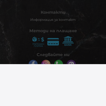
Контакти
Информация за контакт
Методи на плащане
Следвайте ни
© 2026
phonex.bg
- Всички права запазени.
Изработка на онлайн магазин
Valival Commerce