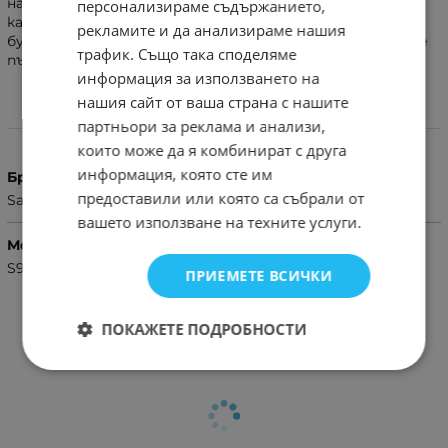
надраскване и леки наранявания.Кейсът е с отвор за
персонализираме съдържанието,
камерата, светкавицата, високоговорителя и
рекламите и да анализираме нашия
буксите за зареждане и слушалки.С този калъф имате
трафик. Също така споделяме
пълен достъп до всички бутони на смартфона.
информация за използването на
нашия сайт от ваша страна с нашите
Характеристики
партньори за реклама и анализи,
които може да я комбинират с друга
информация, която сте им
Бранд
предоставили или която са събрали от
Samsung
вашето използване на техните услуги.
Модел Телефон
S9 Plus
ПРИЕМЕТЕ ВСИЧКИ
ПОКАЖЕТЕ ПОДРОБНОСТИ