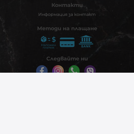
Контакти
Информация за контакт
Методи на плащане
Следвайте ни
© 2026
phonex.bg
- Всички права запазени.
Изработка на онлайн магазин
Valival Commerce