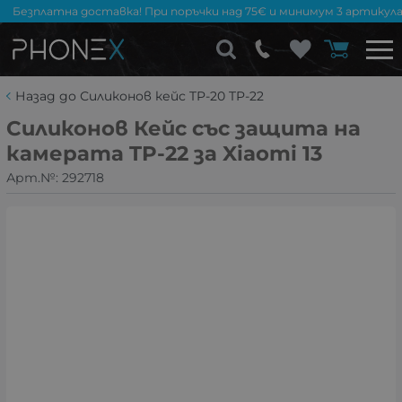
Безплатна доставка! При поръчки над 75€ и минимум 3 артикула
Назад до Силиконов кейс TP-20 TP-22
Силиконов Кейс със защита на
камерата TP-22 за Xiaomi 13
Арт.№:
292718