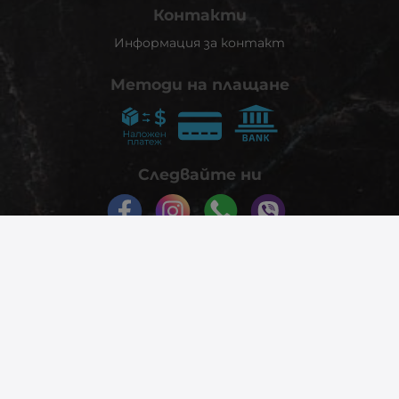
Контакти
Информация за контакт
Методи на плащане
Следвайте ни
© 2026
phonex.bg
- Всички права запазени.
Изработка на онлайн магазин
Valival Commerce