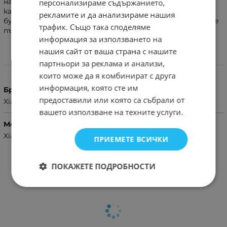
надраскване и леки наранявания. Кейсът е с отвор за
персонализираме съдържанието,
камерата, светкавицата, високоговорителя и
рекламите и да анализираме нашия
буксите за зареждане и слушалки. С този калъф имате
трафик. Също така споделяме
пълен достъп до всички бутони на смартфона.
информация за използването на
нашия сайт от ваша страна с нашите
партньори за реклама и анализи,
Характеристики
които може да я комбинират с друга
информация, която сте им
Бранд
предоставили или която са събрали от
Xiaomi
вашето използване на техните услуги.
Модел Телефон
Xiaomi 13
ПРИЕМЕТЕ ВСИЧКИ
ПОКАЖЕТЕ ПОДРОБНОСТИ