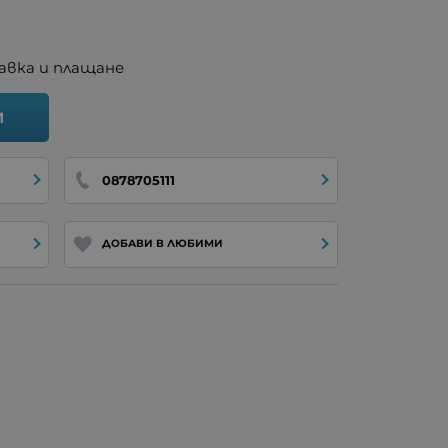
авка и плащане
И
0878705111
ДОБАВИ В ЛЮБИМИ