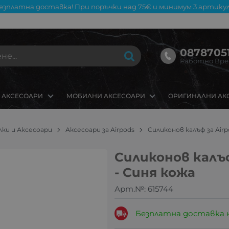
езплатна доставка! При поръчки над 75€ и минимум 3 артикул
08787051
Работно Време
 АКСЕСОАРИ
МОБИЛНИ АКСЕСОАРИ
ОРИГИНАЛНИ АК
ки и Аксесоари
Аксесоари за Airpods
Силиконов калъф за Airpo
Силиконов калъф 
- Синя кожа
Арт.№:
615744
Безплатна доставка 