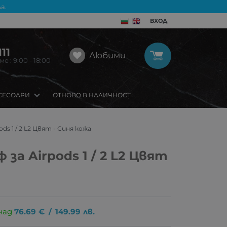
а.
ВХОД
11
Любими
 : 9:00 - 18:00
СЕСОАРИ
ОТНОВО В НАЛИЧНОСТ
ds 1 / 2 L2 Цвят - Синя кожа
за Airpods 1 / 2 L2 Цвят
над
76.69
€
/
149.99
лв.