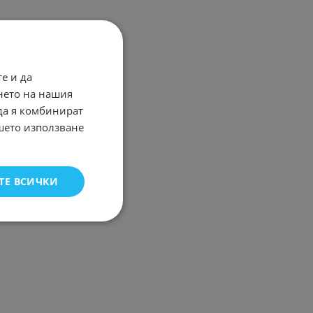
е и да
нето на нашия
 да я комбинират
ашето използване
ТЕ ВСИЧКИ