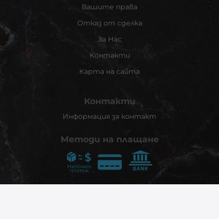
Вашите права
Отказ от сделка
За Нас
Контакти
Карта на сайта
Контакти
Информация за контакт
Методи на плащане
Следвайте ни