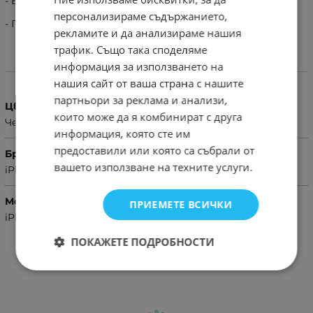
- Високо качество на изработка.
персонализираме съдържанието,
- Приятен на допир материал.
рекламите и да анализираме нашия
трафик. Също така споделяме
информация за използването на
Характеристики
нашия сайт от ваша страна с нашите
партньори за реклама и анализи,
Цвят
които може да я комбинират с друга
Черен
информация, която сте им
предоставили или която са събрали от
Бранд
вашето използване на техните услуги.
iPhone
Модел Телефон
ПРИЕМЕТЕ ВСИЧКИ
iPhone 16 Pro
ПОКАЖЕТЕ ПОДРОБНОСТИ