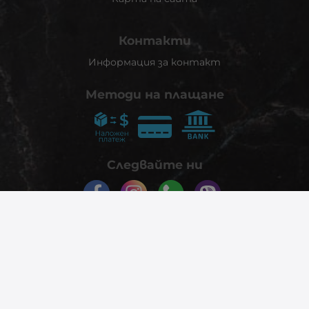
Контакти
Информация за контакт
Методи на плащане
Следвайте ни
© 2026
phonex.bg
- Всички права запазени.
Изработка на онлайн магазин
Valival Commerce