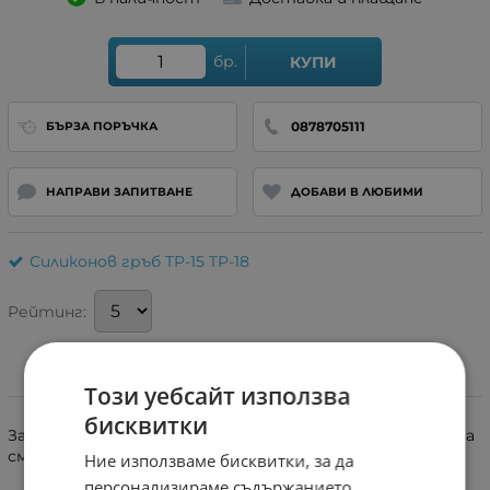
бр.
КУПИ
0878705111
БЪРЗА ПОРЪЧКА
НАПРАВИ ЗАПИТВАНЕ
ДОБАВИ В ЛЮБИМИ
Силиконов гръб TP-15 TP-18
Рейтинг:
Този уебсайт използва
Информация
бисквитки
Защитен гръб X-LEVEL, запазващ елегантния дизайн на
смартфона.
Ние използваме бисквитки, за да
персонализираме съдържанието,