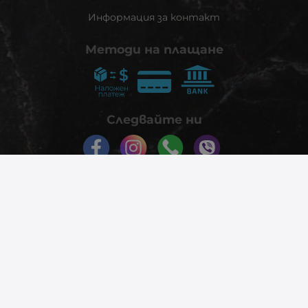
Информация за контакт
Методи на плащане
Следвайте ни
© 2026
phonex.bg
- Всички права запазени.
Изработка на онлайн магазин
Valival Commerce