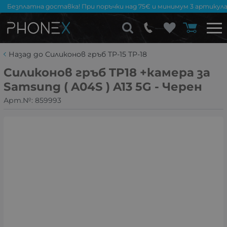
Безплатна доставка! При поръчки над 75€ и минимум 3 артикула
Назад до Силиконов гръб TP-15 TP-18
Силиконов гръб TP18 +камера за
Samsung ( A04S ) A13 5G - Черен
Арт.№:
859993