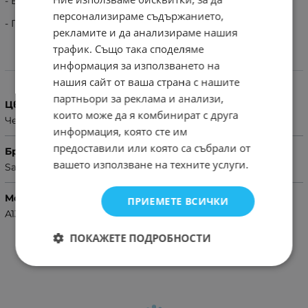
- Високо качество на изработка.
персонализираме съдържанието,
- Приятен на допир материал.
рекламите и да анализираме нашия
трафик. Също така споделяме
информация за използването на
Характеристики
нашия сайт от ваша страна с нашите
партньори за реклама и анализи,
Цвят
които може да я комбинират с друга
Черен
информация, която сте им
предоставили или която са събрали от
Бранд
вашето използване на техните услуги.
Samsung
Модел Телефон
ПРИЕМЕТЕ ВСИЧКИ
A13 5G,A04S
ПОКАЖЕТЕ ПОДРОБНОСТИ