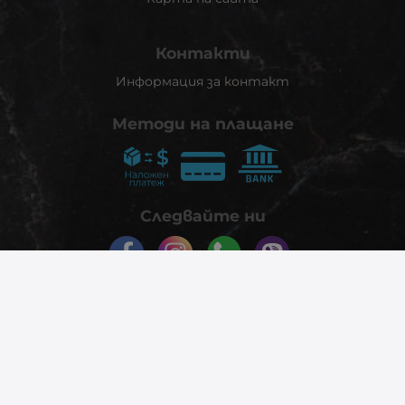
Контакти
Информация за контакт
Методи на плащане
Следвайте ни
© 2026
phonex.bg
- Всички права запазени.
Изработка на онлайн магазин
Valival Commerce