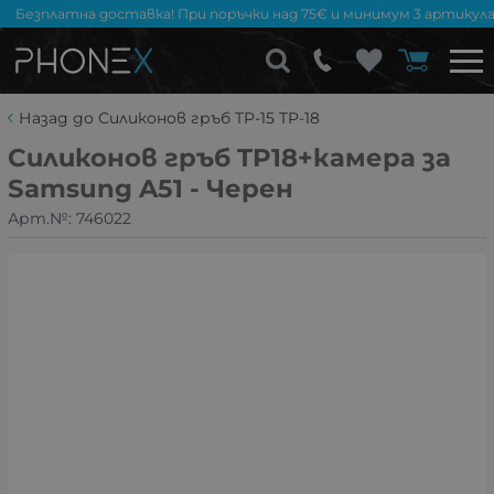
Безплатна доставка! При поръчки над 75€ и минимум 3 артикула
Назад до Силиконов гръб TP-15 TP-18
Силиконов гръб TP18+камера за
Samsung A51 - Черен
Арт.№:
746022