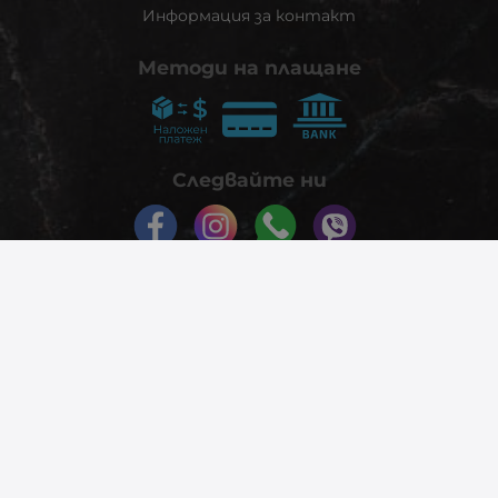
Информация за контакт
Методи на плащане
Следвайте ни
© 2026
phonex.bg
- Всички права запазени.
Изработка на онлайн магазин
Valival Commerce