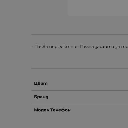
- Пасва перфектно.- Пълна защита за те
Цвят
Бранд
Модел Телефон