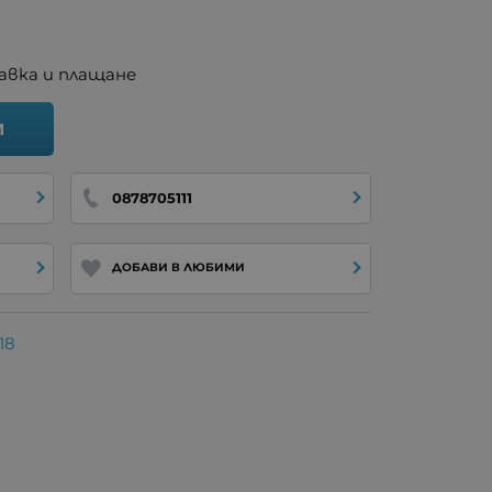
авка и плащане
И
0878705111
ДОБАВИ В ЛЮБИМИ
18