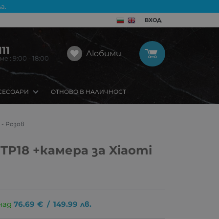
а.
ВХОД
11
Любими
 : 9:00 - 18:00
СЕСОАРИ
ОТНОВО В НАЛИЧНОСТ
 - Розов
TP18 +камера за Xiaomi
над
76.69
€
/
149.99
лв.