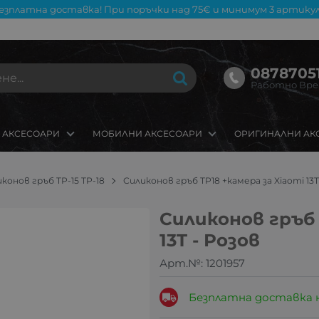
езплатна доставка! При поръчки над 75€ и минимум 3 артикул
08787051
Работно Време
 АКСЕСОАРИ
МОБИЛНИ АКСЕСОАРИ
ОРИГИНАЛНИ АК
конов гръб TP-15 TP-18
Силиконов гръб TP18 +камера за Xiaomi 13T
Силиконов гръб 
13T - Розов
Арт.№:
1201957
Безплатна доставка 