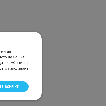
е и да
нето на нашия
 да я комбинират
ашето използване
ТЕ ВСИЧКИ