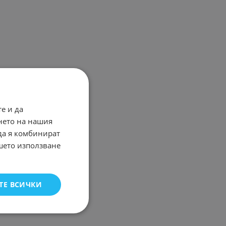
е и да
нето на нашия
 да я комбинират
ашето използване
ТЕ ВСИЧКИ