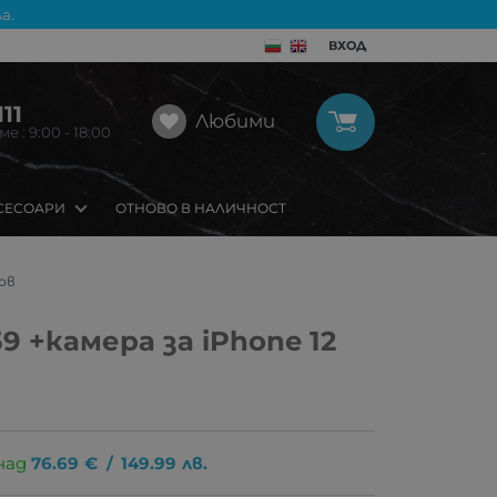
а.
ВХОД
11
Любими
 : 9:00 - 18:00
СЕСОАРИ
ОТНОВО В НАЛИЧНОСТ
зов
59 +камера за iPhone 12
над
76.69
€
/
149.99
лв.