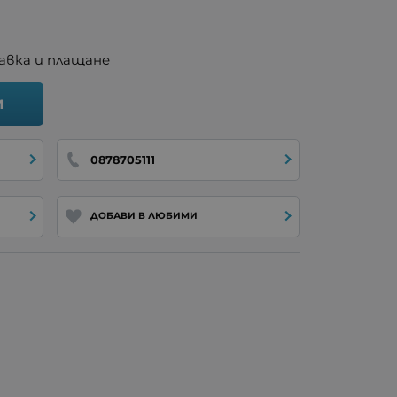
авка и плащане
И
0878705111
ДОБАВИ В ЛЮБИМИ