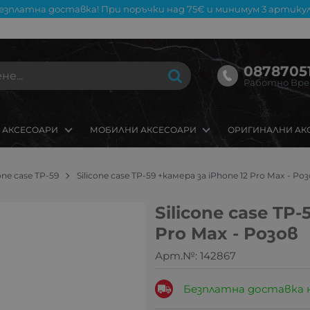
езплатна доставка! При поръчки над 75€ и минимум 3 артикул
08787051
Работно Време
 АКСЕСОАРИ
МОБИЛНИ АКСЕСОАРИ
ОРИГИНАЛНИ АК
cone case TP-59
Silicone case TP-59 +камера за iPhone 12 Pro Max - Ро
Silicone case TP-
Pro Max - Розов
Арт.№:
142867
Безплатна доставка 