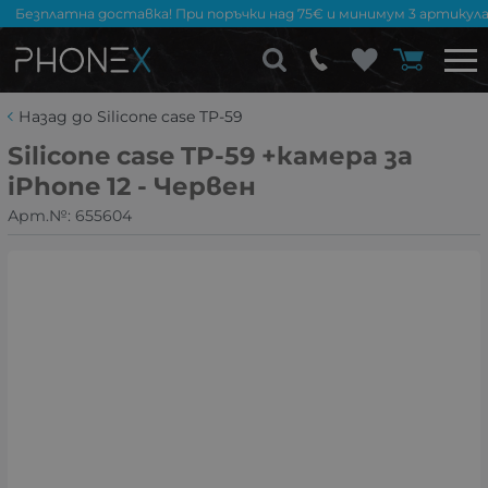
Безплатна доставка! При поръчки над 75€ и минимум 3 артикула
Назад до Silicone case TP-59
Silicone case TP-59 +камера за
iPhone 12 - Червен
Арт.№:
655604