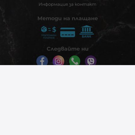
Информация за контакт
Методи на плащане
Следвайте ни
© 2026
phonex.bg
- Всички права запазени.
Изработка на онлайн магазин
Valival Commerce