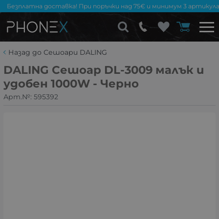
Безплатна доставка! При поръчки над 75€ и минимум 3 артикула
Назад до Сешоари DALING
DALING Сешоар DL-3009 малък и
удобен 1000W - Черно
Арт.№:
595392