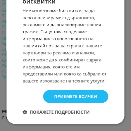
бисквитки
Подвижен въздушен филтър
Ние използваме бисквитки, за да
Характеристики:
Тип: сешоар
персонализираме съдържанието,
Мощност: 1000W
рекламите и да анализираме нашия
Примка за окачване: да
трафик. Също така споделяме
Подаване на студен въздух: да
Брой предавки: 2
информация за използването на
Брой температурни режими: 3
нашия сайт от ваша страна с нашите
Захранване: 220 V
партньори за реклама и анализи,
Стилен мини преносим сешоар за пътуване
които може да я комбинират с друга
Функция Бързо изсушаване на косата
Режим на зареждане DC зарядно устройство
информация, която сте им
Подаръчна кутия размер 25.2*8.1*17.2
предоставили или която са събрали от
Тегло бруто 506 гр
вашето използване на техните услуги.
Характеристики
ПРИЕМЕТЕ ВСИЧКИ
Марка
ПОКАЖЕТЕ ПОДРОБНОСТИ
DALING