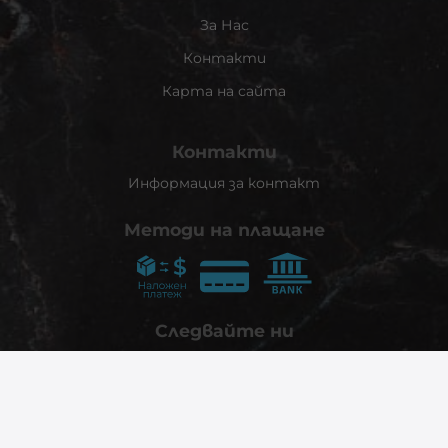
За Нас
Контакти
Карта на сайта
Контакти
Информация за контакт
Методи на плащане
Следвайте ни
© 2026
phonex.bg
- Всички права запазени.