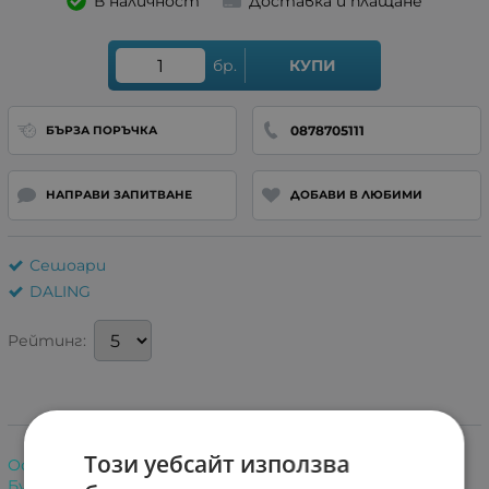
В наличност
Доставка и плащане
бр.
КУПИ
0878705111
БЪРЗА ПОРЪЧКА
НАПРАВИ ЗАПИТВАНЕ
ДОБАВИ В ЛЮБИМИ
Сешоари
DALING
Рейтинг:
Информация
Този уебсайт използва
Особености:
Бутон за студен въздух