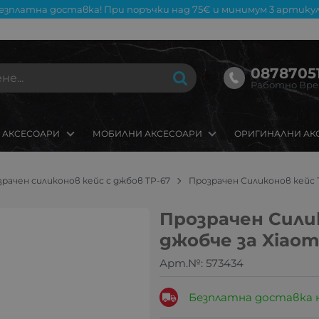
езплатна доставка! При поръчки над 75€ и минимум 3 артикул
08787051
Работно Време
 АКСЕСОАРИ
МОБИЛНИ АКСЕСОАРИ
ОРИГИНАЛНИ АК
рачен силиконов кейс с джбов TP-67
Прозрачен Силиконов кейс T
Прозрачен Силик
джобче за Xiaom
Арт.№:
573434
Безплатна доставка 