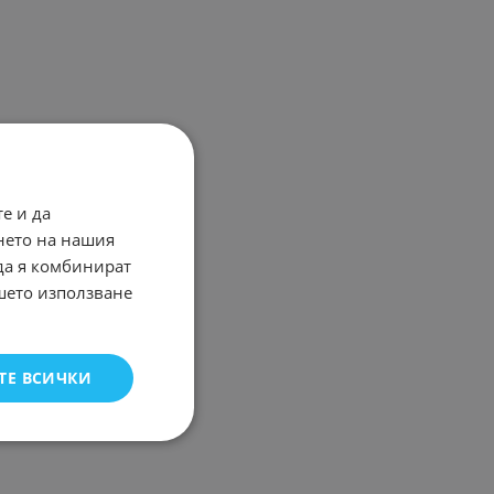
е и да
нето на нашия
 да я комбинират
ашето използване
ТЕ ВСИЧКИ