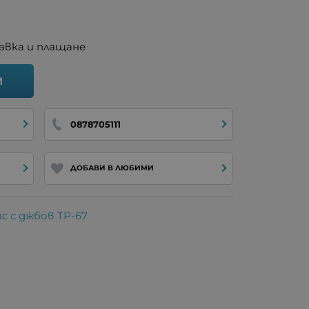
авка и плащане
И
0878705111
ДОБАВИ В ЛЮБИМИ
с с джбов TP-67