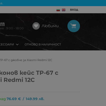
а.
ВХОД
11
Любими
 : 9:00 - 18:00
СЕСОАРИ
ОТНОВО В НАЛИЧНОСТ
P-67 с джобче за Xiaomi Redmi 12C
онов кейс TP-67 с
i Redmi 12C
над
76.69
€
/
149.99
лв.