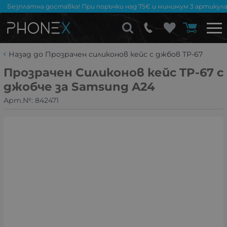
Безплатна доставка! При поръчки над 75€ и минимум 3 артикула
Назад до Прозрачен силиконов кейс с джбов TP-67
Прозрачен Силиконов кейс TP-67 с
джобче за Samsung A24
Арт.№:
842471