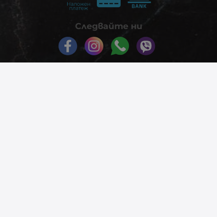
Следвайте ни
© 2026
phonex.bg
- Всички права запазени.
Изработка на онлайн магазин
Valival Commerce