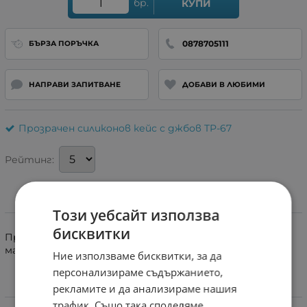
бр.
КУПИ
0878705111
БЪРЗА ПОРЪЧКА
НАПРАВИ ЗАПИТВАНЕ
ДОБАВИ В ЛЮБИМИ
Прозрачен силиконов кейс с джбов TP-67
Рейтинг:
Информация
Този уебсайт използва
бисквитки
Прозрачен силиконов кейс с джобче за карти, пари,
малки документи и тн.
Ние използваме бисквитки, за да
персонализираме съдържанието,
рекламите и да анализираме нашия
Характеристики
трафик. Също така споделяме