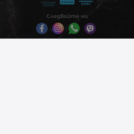
Следвайте ни
© 2026
phonex.bg
- Всички права запазени.
Изработка на онлайн магазин
Valival Commerce