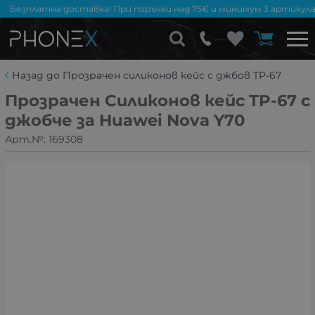
Безплатна доставка! При поръчки над 75€ и минимум 3 артикула
Назад до Прозрачен силиконов кейс с джбов TP-67
Прозрачен Силиконов кейс TP-67 с
джобче за Huawei Nova Y70
Арт.№:
169308