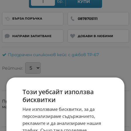
бр.
КУПИ
0878705111
БЪРЗА ПОРЪЧКА
НАПРАВИ ЗАПИТВАНЕ
ДОБАВИ В ЛЮБИМИ
Прозрачен силиконов кейс с джбов TP-67
Рейтинг:
Информация
Този уебсайт използва
бисквитки
Прозрачен силиконов кейс с джобче за карти, пари,
малки документи и тн.
Ние използваме бисквитки, за да
персонализираме съдържанието,
рекламите и да анализираме нашия
Характеристики
трафик. Също така споделяме