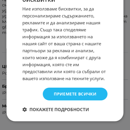
смартфони са изложени на опасност от падане или
Ние използваме бисквитки, за да
удари. Двойното покритие неутрализира удари, а
персонализираме съдържанието,
удобната стойка позволява да се ползва и за гледане на
клипчета, снимки и др. по време на път. Направен е от
рекламите и да анализираме нашия
две части – дебела и гъвкава гума, както и дебел
трафик. Също така споделяме
твърд капак.
информация за използването на
нашия сайт от ваша страна с нашите
партньори за реклама и анализи,
Характеристики
които може да я комбинират с друга
информация, която сте им
Цвят
предоставили или която са събрали от
Розов
вашето използване на техните услуги.
Бранд
iPhone
ПРИЕМЕТЕ ВСИЧКИ
Модел Телефон
ПОКАЖЕТЕ ПОДРОБНОСТИ
iPhone 13 Pro