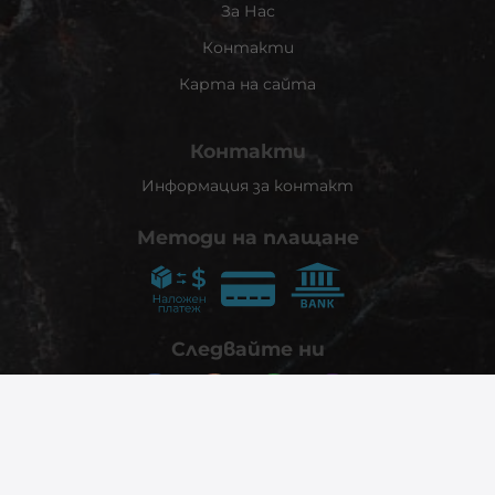
За Нас
Контакти
Карта на сайта
Контакти
Информация за контакт
Методи на плащане
Следвайте ни
© 2026
phonex.bg
- Всички права запазени.
Изработка на онлайн магазин
Valival Commerce