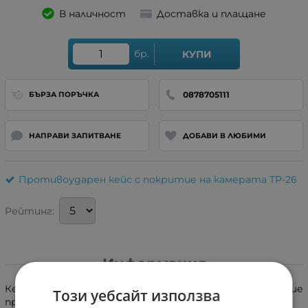
В наличност
Доставка и плащане
бр.
КУПИ
0878705111
БЪРЗА ПОРЪЧКА
НАПРАВИ ЗАПИТВАНЕ
ДОБАВИ В ЛЮБИМИ
Противоударен кейс с покритие на камерата TP-26
Рейтинг:
Информация
Кейс за мобилен телефон, който е перфектно решение
Този уебсайт използва
при екстремни спортове, както и за хора, чиито