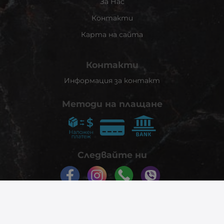
За Нас
Контакти
Карта на сайта
Контакти
Информация за контакт
Методи на плащане
Следвайте ни
© 2026
phonex.bg
- Всички права запазени.
Изработка на онлайн магазин
Valival Commerce