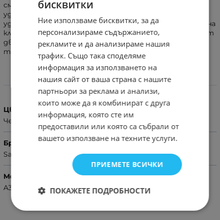
бисквитки
смартфони са изложени на опасност от падане или
удари. Двойното покритие неутрализира удари, а
Ние използваме бисквитки, за да
удобната стойка позволява да се ползва и за гледане на
персонализираме съдържанието,
клипчета, снимки и др. по време на път. Направен е от
две части – дебела и гъвкава гума, както и дебел
рекламите и да анализираме нашия
твърд капак.
трафик. Също така споделяме
информация за използването на
нашия сайт от ваша страна с нашите
Характеристики
партньори за реклама и анализи,
които може да я комбинират с друга
Цвят
информация, която сте им
Червен
предоставили или която са събрали от
вашето използване на техните услуги.
Бранд
Samsung
ПРИЕМЕТЕ ВСИЧКИ
Модел Телефон
A34
ПОКАЖЕТЕ ПОДРОБНОСТИ