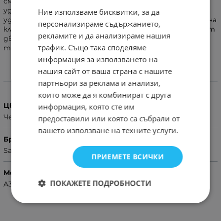
смартфони са изложени на опасност от падане или
удари. Двойното покритие неутрализира удари, а
Ние използваме бисквитки, за да
удобната стойка позволява да се ползва и за гледане на
персонализираме съдържанието,
клипчета, снимки и др. по време на път. Направен е от
рекламите и да анализираме нашия
две части – дебела и гъвкава гума, както и дебел
трафик. Също така споделяме
твърд капак.
информация за използването на
нашия сайт от ваша страна с нашите
Характеристики
партньори за реклама и анализи,
които може да я комбинират с друга
Цвят
информация, която сте им
Червен
предоставили или която са събрали от
вашето използване на техните услуги.
Бранд
Samsung
ПРИЕМЕТЕ ВСИЧКИ
Модел Телефон
ПОКАЖЕТЕ ПОДРОБНОСТИ
A33 5G