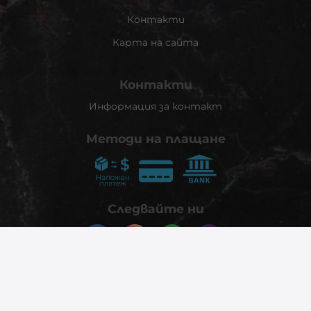
Контакти
Карта на сайта
Контакти
Информация за контакт
Методи на плащане
Следвайте ни
© 2026
phonex.bg
- Всички права запазени.
Изработка на онлайн магазин
Valival Commerce