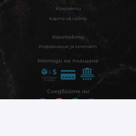
Контакти
Карта на сайта
Контакти
Информация за контакт
Методи на плащане
Следвайте ни
© 2026
phonex.bg
- Всички права запазени.
Изработка на онлайн магазин
Valival Commerce