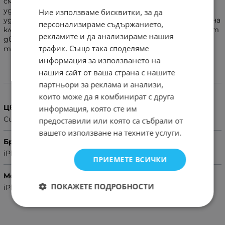
смартфони са изложени на опасност от падане или
удари. Двойното покритие неутрализира удари, а
Ние използваме бисквитки, за да
удобната стойка позволява да се ползва и за гледане на
персонализираме съдържанието,
клипчета, снимки и др. по време на път. Направен е от
рекламите и да анализираме нашия
две части – дебела и гъвкава гума, както и дебел
трафик. Също така споделяме
твърд капак.
информация за използването на
нашия сайт от ваша страна с нашите
Характеристики
партньори за реклама и анализи,
които може да я комбинират с друга
Цвят
информация, която сте им
Син
предоставили или която са събрали от
вашето използване на техните услуги.
Бранд
iPhone
ПРИЕМЕТЕ ВСИЧКИ
Модел Телефон
ПОКАЖЕТЕ ПОДРОБНОСТИ
iPhone 7G,iPhone 8G,iPhone SE 2020,iPhone SE3