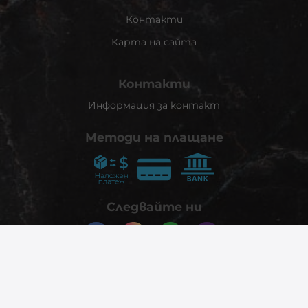
Контакти
Карта на сайта
Контакти
Информация за контакт
Методи на плащане
Следвайте ни
© 2026
phonex.bg
- Всички права запазени.
Изработка на онлайн магазин
Valival Commerce