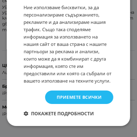
смартфони са изложени на опасност от падане или
удари. Двойното покритие неутрализира удари, а
Ние използваме бисквитки, за да
удобната стойка позволява да се ползва и за гледане на
персонализираме съдържанието,
клипчета, снимки и др. по време на път. Направен е от
рекламите и да анализираме нашия
две части – дебела и гъвкава гума, както и дебел
трафик. Също така споделяме
твърд капак.
информация за използването на
нашия сайт от ваша страна с нашите
Характеристики
партньори за реклама и анализи,
които може да я комбинират с друга
Цвят
информация, която сте им
Лилав
предоставили или която са събрали от
вашето използване на техните услуги.
Бранд
iPhone
ПРИЕМЕТЕ ВСИЧКИ
Модел Телефон
ПОКАЖЕТЕ ПОДРОБНОСТИ
iPhone 14 Pro