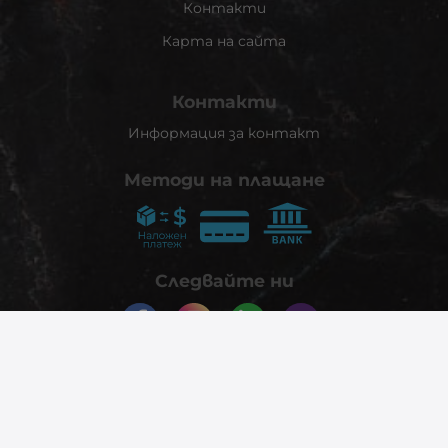
Контакти
Карта на сайта
Контакти
Информация за контакт
Методи на плащане
Следвайте ни
© 2026
phonex.bg
- Всички права запазени.
Изработка на онлайн магазин
Valival Commerce