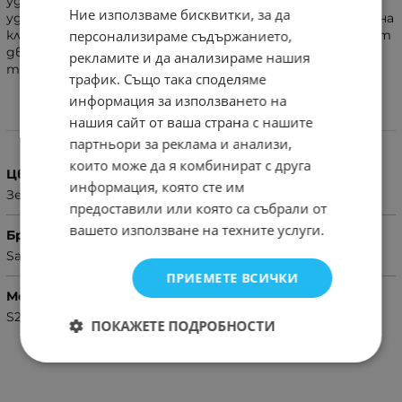
удари. Двойното покритие неутрализира удари, а
Ние използваме бисквитки, за да
удобната стойка позволява да се ползва и за гледане на
персонализираме съдържанието,
клипчета, снимки и др. по време на път. Направен е от
две части – дебела и гъвкава гума, както и дебел
рекламите и да анализираме нашия
твърд капак.
трафик. Също така споделяме
информация за използването на
нашия сайт от ваша страна с нашите
Характеристики
партньори за реклама и анализи,
които може да я комбинират с друга
Цвят
информация, която сте им
Зелен
предоставили или която са събрали от
вашето използване на техните услуги.
Бранд
Samsung
ПРИЕМЕТЕ ВСИЧКИ
Модел Телефон
S22
ПОКАЖЕТЕ ПОДРОБНОСТИ