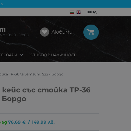
а.
ВХОД
11
Любими
 : 9:00 - 18:00
СЕСОАРИ
ОТНОВО В НАЛИЧНОСТ
ка TP-36 за Samsung S22 - Бордо
кейс със стойка TP-36
- Бордо
над
76.69
€
/
149.99
лв.