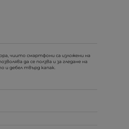
ора, чиито смартфони са изложени на
волява да се ползва и за гледане на
то и дебел твърд капак.