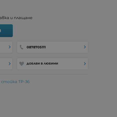
авка и плащане
И
0878705111
ДОБАВИ В ЛЮБИМИ
 стойка TP-36