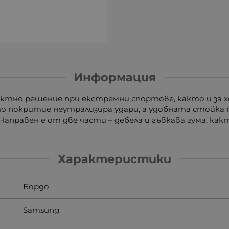
Информация
ектно решение при екстремни спортове, както и за х
 покритие неутрализира удари, а удобната стойка поз
 Направен е от две части – дебела и гъвкава гума, как
Характеристики
Бордо
Samsung