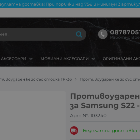
езплатна доставка! При поръчки над 75€ и минимум 3 артикул
08787051
Работно Време
 АКСЕСОАРИ
МОБИЛНИ АКСЕСОАРИ
ОРИГИНАЛНИ АК
тивоударен кейс със стойка TP-36
Противоударен кейс със стой
Противоударен 
за Samsung S22 
Арт.№:
103240
Безплатна доставка 