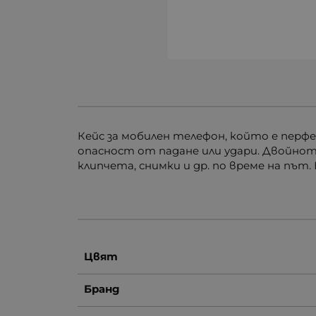
Кейс за мобилен телефон, който е перф
опасност от падане или удари. Двойното
клипчета, снимки и др. по време на път.
Цвят
Бранд