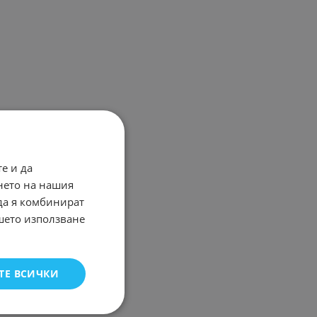
е и да
нето на нашия
 да я комбинират
ашето използване
ТЕ ВСИЧКИ