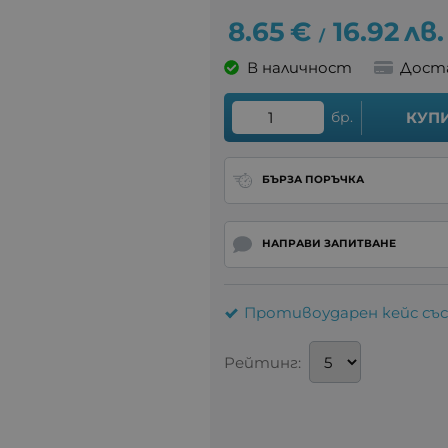
8.65
€
16.92
лв.
/
В наличност
Дост
бр.
КУП
БЪРЗА ПОРЪЧКА
НАПРАВИ ЗАПИТВАНЕ
Противоударен кейс със
Рейтинг: