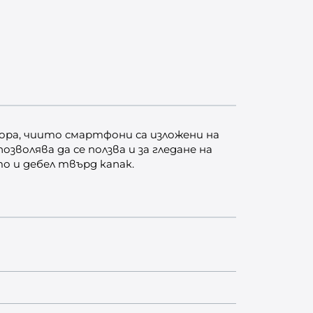
ора, чиито смартфони са изложени на
волява да се ползва и за гледане на
то и дебел твърд капак.