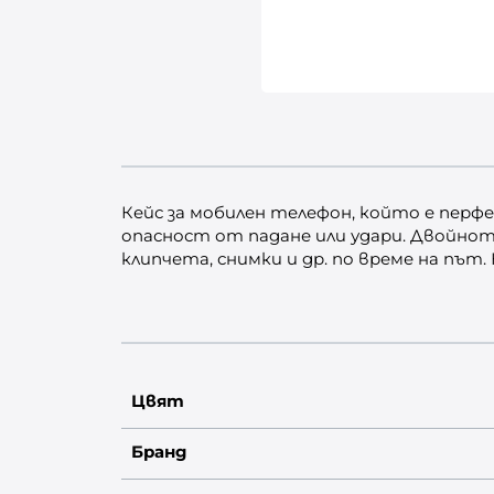
Кейс за мобилен телефон, който е перф
опасност от падане или удари. Двойното
клипчета, снимки и др. по време на път.
Цвят
Бранд