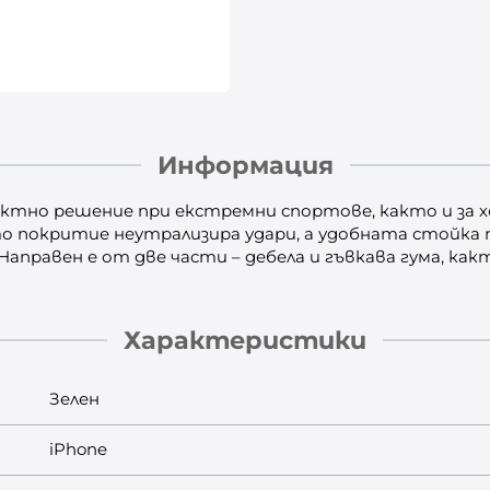
Информация
ектно решение при екстремни спортове, както и за х
 покритие неутрализира удари, а удобната стойка поз
 Направен е от две части – дебела и гъвкава гума, как
Характеристики
Зелен
iPhone