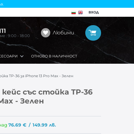
а.
ВХОД
11
Любими
 : 9:00 - 18:00
СЕСОАРИ
ОТНОВО В НАЛИЧНОСТ
а TP-36 за iPhone 13 Pro Max - Зелен
кейс със стойка TP-36
 Max - Зелен
над
76.69
€
/
149.99
лв.