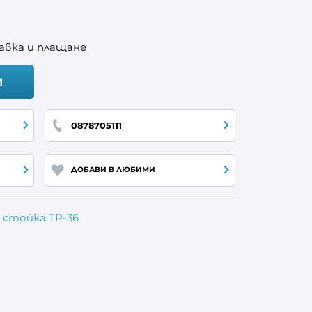
авка и плащане
И
0878705111
ДОБАВИ В ЛЮБИМИ
 стойка TP-36