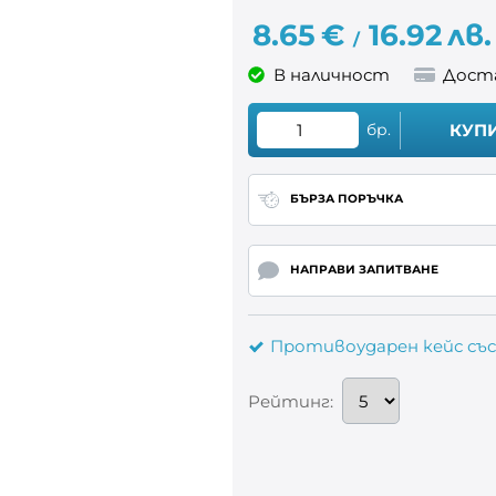
8.65
€
16.92
лв.
/
В наличност
Дост
бр.
КУП
БЪРЗА ПОРЪЧКА
НАПРАВИ ЗАПИТВАНЕ
Противоударен кейс със
Рейтинг: