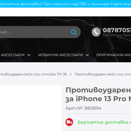
езплатна доставка! При поръчки над 75€ и минимум 3 артикул
08787051
Работно Време
 АКСЕСОАРИ
МОБИЛНИ АКСЕСОАРИ
ОРИГИНАЛНИ АК
тивоударен кейс със стойка TP-36
Противоударен кейс със стойк
Противоударен 
за iPhone 13 Pro
Арт.№:
860894
Безплатна доставка 