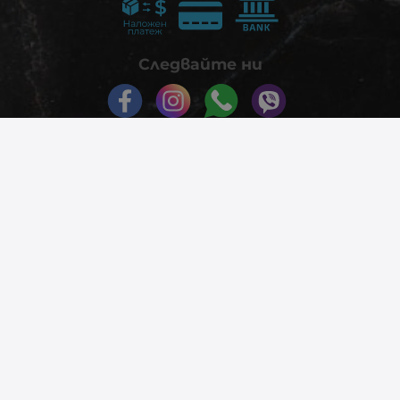
Следвайте ни
© 2026
phonex.bg
- Всички права запазени.
Изработка на онлайн магазин
Valival Commerce