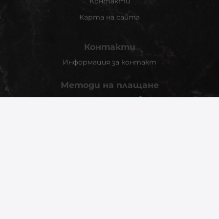
Контакти
Карта на сайта
Контакти
Информация за контакт
Методи на плащане
Следвайте ни
© 2026
phonex.bg
- Всички права запазени.
Изработка на онлайн магазин
Valival Commerce