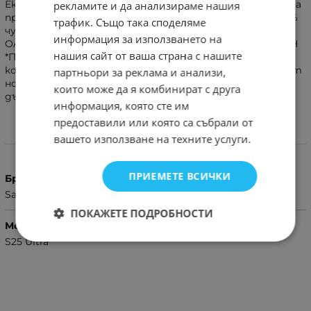
Екстра защита и минимална щета при надраскване на
рекламите и да анализираме нашия
протектора поради стъклената му структура! 100%
трафик. Също така споделяме
чувствителност и деликатност при допир !
информация за използването на
Олеофобно покритие ! Твърдост на повърхността 9Н
нашия сайт от ваша страна с нашите
*Протекторът има 9Н категоризирана твърдост,
което означава, че може да издържа на драскотини от
партньори за реклама и анализи,
ножове и ключове, предлагащ превъзходна
които може да я комбинират с друга
дълготрайност и защита от повреди.
информация, която сте им
предоставили или която са събрали от
вашето използване на техните услуги.
Характеристики
ПРИЕМЕТЕ ВСИЧКИ
Бранд
Samsung
ПОКАЖЕТЕ ПОДРОБНОСТИ
Модел Телефон
S25 Ultra