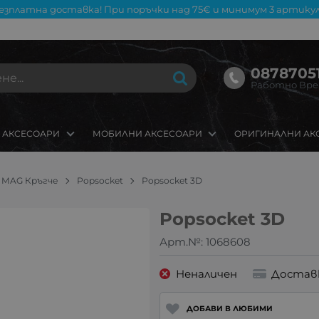
езплатна доставка! При поръчки над 75€ и минимум 3 артикул
08787051
Работно Време
 АКСЕСОАРИ
МОБИЛНИ АКСЕСОАРИ
ОРИГИНАЛНИ АК
 / MAG Кръгче
Popsocket
Popsocket 3D
Popsocket 3D
Арт.№:
1068608
Неналичен
Достав
ДОБАВИ В ЛЮБИМИ