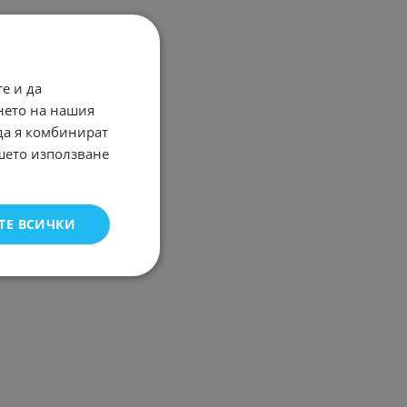
е и да
нето на нашия
 да я комбинират
ашето използване
ТЕ ВСИЧКИ