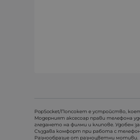
PopSocket/Попсокет е устройство, коет
Модерният аксесоар прави телефона удо
гледането на филми и клипове. Удобен за
Създава комфорт при работа с телефон
Разнообразие от разноцветни мотиви.