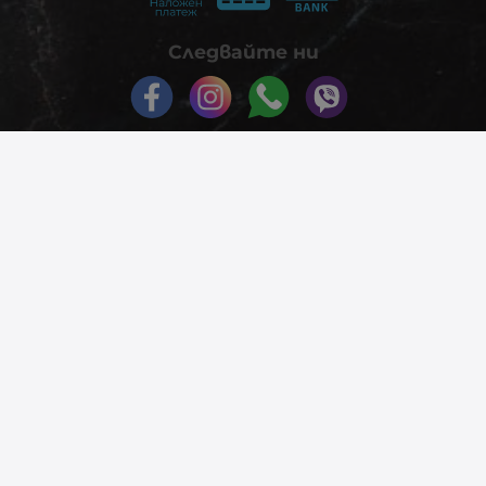
Следвайте ни
© 2026
phonex.bg
- Всички права запазени.
Изработка на онлайн магазин
Valival Commerce