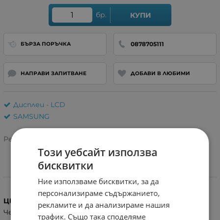
бр.
КУПИ
0878705111
БЪРЗА ПОРЪЧКА
НАПРАВИ ЗАПИТВАНЕ
ДОБАВИ В ЛЮБИМИ
Дисплеи - LCD
SAMSUNG
Рейтинг:
Този уебсайт използва
бисквитки
Характеристики
Ние използваме бисквитки, за да
персонализираме съдържанието,
Цвят
рекламите и да анализираме нашия
Черен
трафик. Също така споделяме