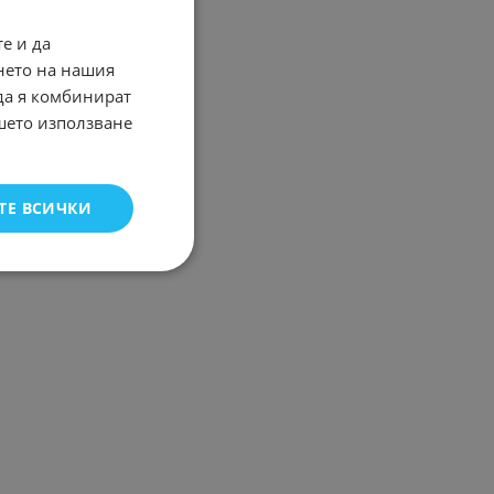
е и да
нето на нашия
 да я комбинират
ашето използване
ТЕ ВСИЧКИ