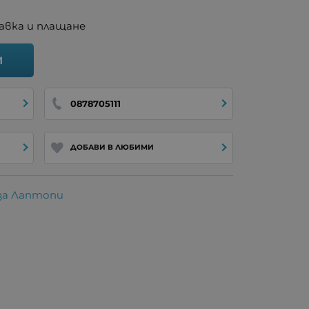
авка и плащане
И
0878705111
ДОБАВИ В ЛЮБИМИ
за Лаптопи