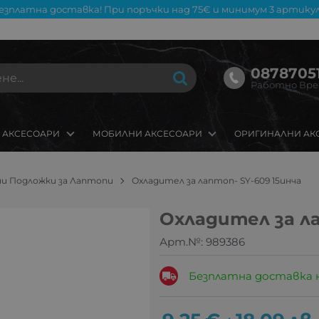
езплатна доставка! При поръчки над 75€ и минимум 3 артикул
08787051
Работно Време
 АКСЕСОАРИ
МОБИЛНИ АКСЕСОАРИ
ОРИГИНАЛНИ АК
и Подложки за Лаптопи
Охладител за лаптоп- SY-609 15инча
Охладител за ла
Арт.№:
989386
Безплатна доставка 