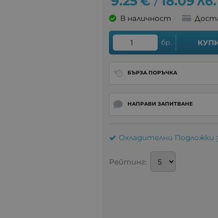
9.25
€
18.09
лв.
/
В наличност
Дост
бр.
КУП
БЪРЗА ПОРЪЧКА
НАПРАВИ ЗАПИТВАНЕ
Охладителни Подложки 
Рейтинг: