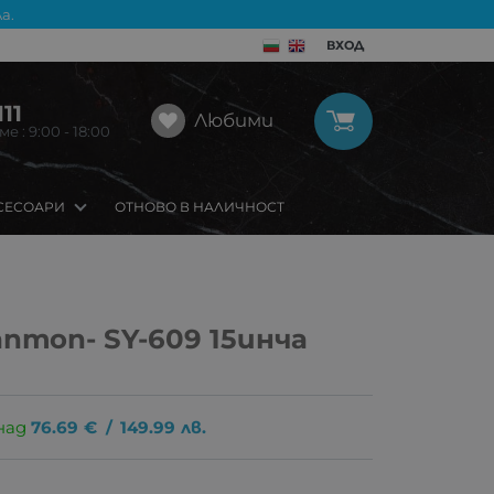
а.
ВХОД
11
Любими
 : 9:00 - 18:00
СЕСОАРИ
ОТНОВО В НАЛИЧНОСТ
птоп- SY-609 15инча
над
76.69
€
/
149.99
лв.