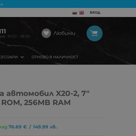
а.
ВХОД
11
Любими
 : 9:00 - 18:00
СЕСОАРИ
ОТНОВО В НАЛИЧНОСТ
а автомобил X20-2, 7″
 ROM, 256MB RAM
над
76.69
€
/
149.99
лв.