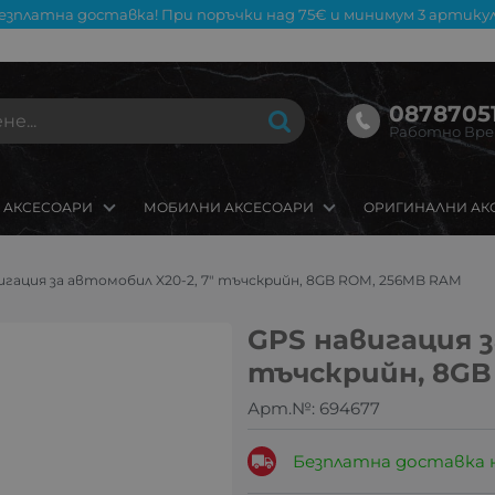
езплатна доставка! При поръчки над 75€ и минимум 3 артикул
08787051
Работно Време
 АКСЕСОАРИ
МОБИЛНИ АКСЕСОАРИ
ОРИГИНАЛНИ АК
игация за автомобил X20-2, 7″ тъчскрийн, 8GB ROM, 256MB RAM
GPS навигация з
тъчскрийн, 8GB
Арт.№:
694677
Безплатна доставка 