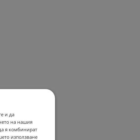
е и да
нето на нашия
 да я комбинират
ашето използване