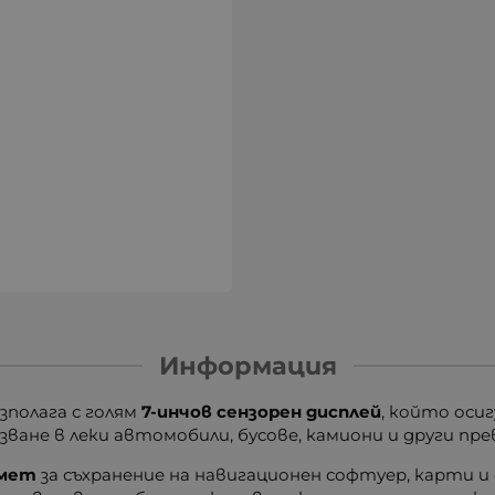
Информация
зполага с голям
7-инчов сензорен дисплей
, който оси
зване в леки автомобили, бусове, камиони и други пр
амет
за съхранение на навигационен софтуер, карти и 