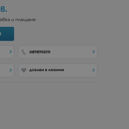
в.
авка и плащане
И
0878705111
ДОБАВИ В ЛЮБИМИ