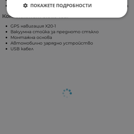
ПОКАЖЕТЕ ПОДРОБНОСТИ
Подходяща за различни видове превозни средства
Комплектът включва:
GPS навигация X20-1
Вакуумна стойка за предното стъкло
Монтажна основа
Автомобилно зарядно устройство
USB кабел