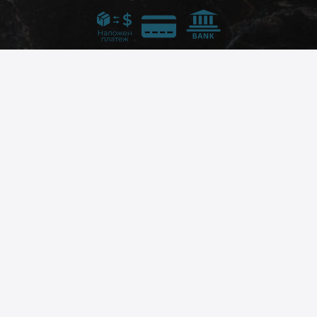
Следвайте ни
© 2026
phonex.bg
- Всички права запазени.
Изработка на онлайн магазин
Valival Commerce