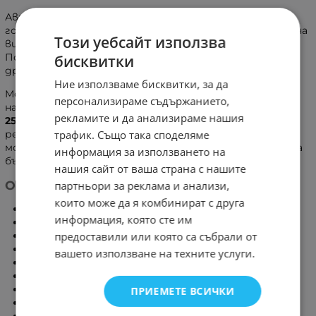
Автомобилната GPS навигация
X20-1
е оборудвана с
голям
7-инчов сензорен дисплей
, който осигурява ясна
Този уебсайт използва
визуализация на маршрута и удобно управление.
Подходяща е за леки автомобили, бусове, камиони и
бисквитки
други превозни средства.
Ние използваме бисквитки, за да
Моделът разполага с
8GB вградена памет
за
персонализираме съдържанието,
навигационен софтуер, карти и файлове, както и с
рекламите и да анализираме нашия
256MB оперативна памет
. Благодарение на
регулируемата вакуумна стойка устройството се
трафик. Също така споделяме
монтира стабилно върху предното стъкло и може да
информация за използването на
бъде позиционирано под удобен за водача ъгъл.
нашия сайт от ваша страна с нашите
Основни характеристики:
партньори за реклама и анализи,
които може да я комбинират с друга
Модел:
X20-1
информация, която сте им
Дисплей:
7 инча
Управление:
сензорен екран
предоставили или която са събрали от
Вградена памет:
8GB ROM
вашето използване на техните услуги.
Оперативна памет:
256MB RAM
Ясна визуализация на маршрута
Регулируема стойка с вакуум
ПРИЕМЕТЕ ВСИЧКИ
Захранване от автомобилната запалка
USB връзка за зареждане и прехвърляне на данни