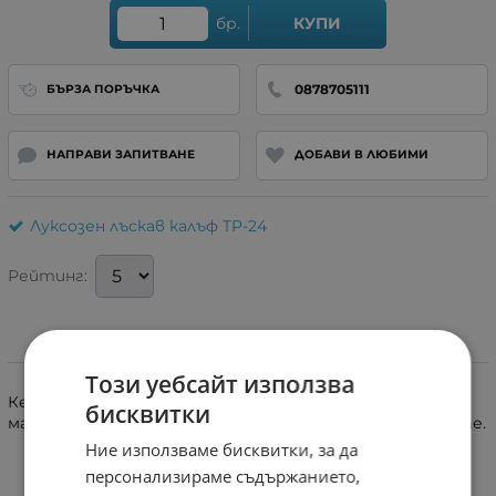
бр.
КУПИ
0878705111
БЪРЗА ПОРЪЧКА
НАПРАВИ ЗАПИТВАНЕ
ДОБАВИ В ЛЮБИМИ
Луксозен лъскав калъф TP-24
Рейтинг:
Информация
Този уебсайт използва
Кейсът е силиконов с брукатен лист който като се
бисквитки
махне става изчистен. Имат протектор на камерите.
Ние използваме бисквитки, за да
персонализираме съдържанието,