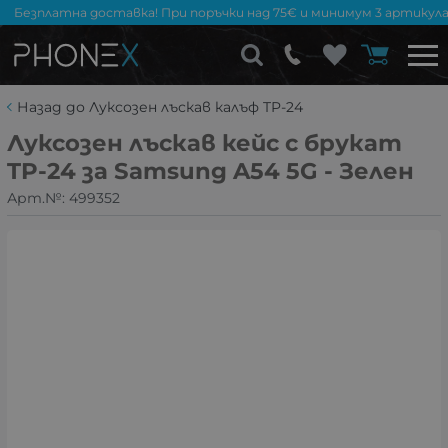
Безплатна доставка! При поръчки над 75€ и минимум 3 артикула
Назад до Луксозен лъскав калъф TP-24
Луксозен лъскав кейс с брукат
TP-24 за Samsung A54 5G - Зелен
Арт.№:
499352