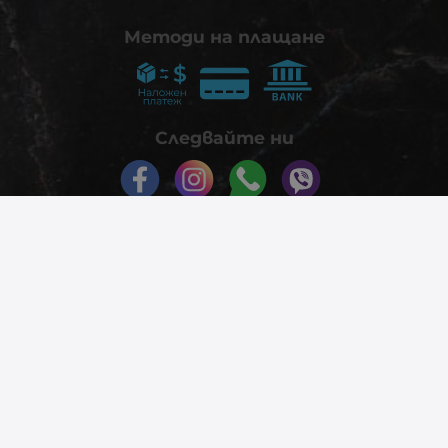
Методи на плащане
Следвайте ни
© 2026
phonex.bg
- Всички права запазени.
Изработка на онлайн магазин
Valival Commerce