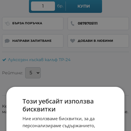
бр.
КУПИ
0878705111
БЪРЗА ПОРЪЧКА
НАПРАВИ ЗАПИТВАНЕ
ДОБАВИ В ЛЮБИМИ
Луксозен лъскав калъф TP-24
Рейтинг:
Информация
Този уебсайт използва
Кейсът е силиконов с брукатен лист който като се
бисквитки
махне става изчистен. Имат протектор на камерите.
Ние използваме бисквитки, за да
персонализираме съдържанието,