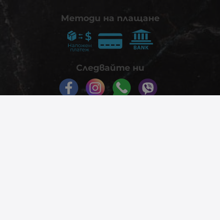
Методи на плащане
Следвайте ни
© 2026
phonex.bg
- Всички права запазени.
Изработка на онлайн магазин
Valival Commerce