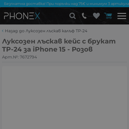
Безплатна доставка! При поръчки над 75€ и минимум 3 артикула
Назад до Луксозен лъскав калъф TP-24
Луксозен лъскав кейс с брукат
TP-24 за iPhone 15 - Розов
Арт.№:
7672794